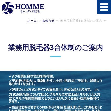
秋田県南初の男性
ホーム
≫
お知らせ
≫ 業務用脱毛器3台体制のご案内 ≫
ホーム
施術メニュー・料金
業務用脱毛器3台体制のご案内
施術の流れ
よくあるご質問
店舗概要