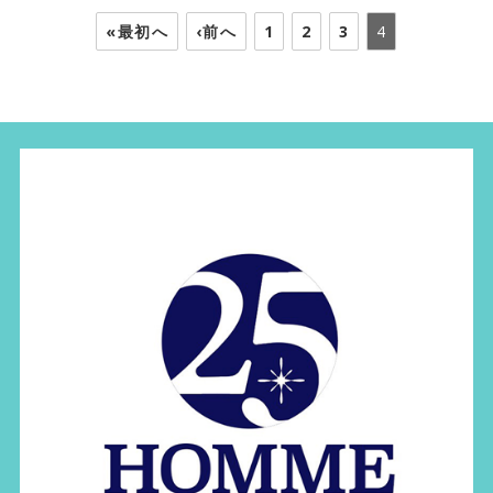
«最初へ
‹前へ
1
2
3
4